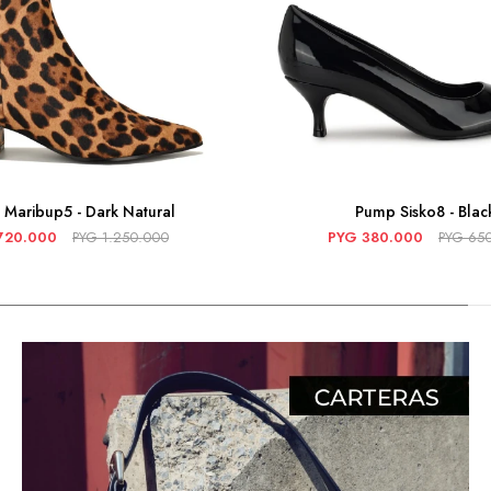
 Maribup5 - Dark Natural
Pump Sisko8 - Blac
720.000
PYG
1.250.000
PYG
380.000
PYG
65