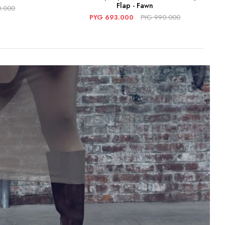
Flap - Fawn
0.000
PYG
693.000
PYG
990.000