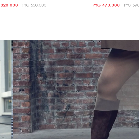
320.000
PYG
550.000
PYG
470.000
PYG
59