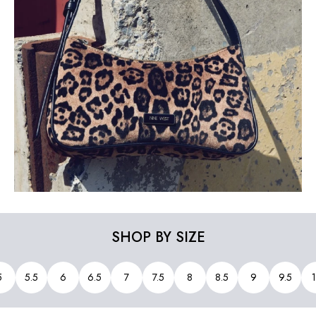
SHOP BY SIZE
5
5.5
6
6.5
7
7.5
8
8.5
9
9.5