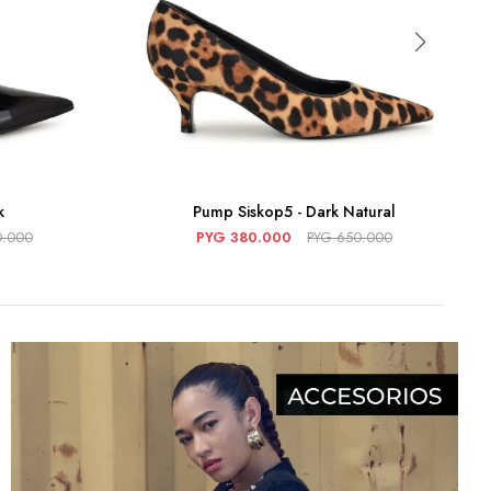
k
Pump Siskop5 - Dark Natural
0.000
PYG
380.000
PYG
650.000