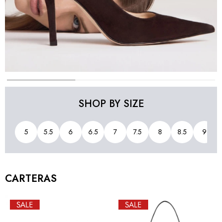
SHOP BY SIZE
5
5.5
6
6.5
7
7.5
8
8.5
9
CARTERAS