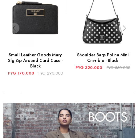
Small Leather Goods Mary
Shoulder Bags Polina Mini
Slg Zip Around Card Case -
Cnvrtble - Black
Black
PYG
320.000
PYG
550.000
PYG
170.000
PYG
290.000