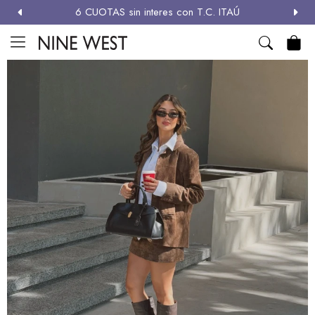
6 CUOTAS sin interes con T.C. ITAÚ
MI CUENTA

NEW
ZAPATOS
CARTERAS
ACCESORIOS
SALE
Zapatos
Carteras
Términos y condiciones