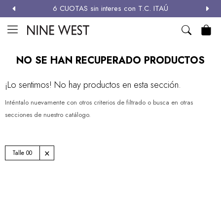
6 CUOTAS sin interes con T.C. ITAÚ
MI CUENTA

NEW
ZAPATOS
CARTERAS
ACCESORIOS
SALE
NO SE HAN RECUPERADO PRODUCTOS
Zapatos
¡Lo sentimos! No hay productos en esta sección.
Carteras
Inténtalo nuevamente con otros criterios de filtrado o busca en otras
secciones de nuestro catálogo.
Términos y condiciones
Talle 00