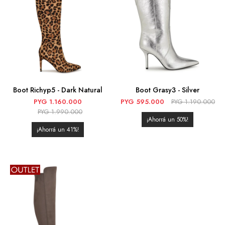
Boot Richyp5 - Dark Natural
Boot Grasy3 - Silver
PYG
1.160.000
PYG
595.000
PYG
1.190.000
PYG
1.990.000
50
41