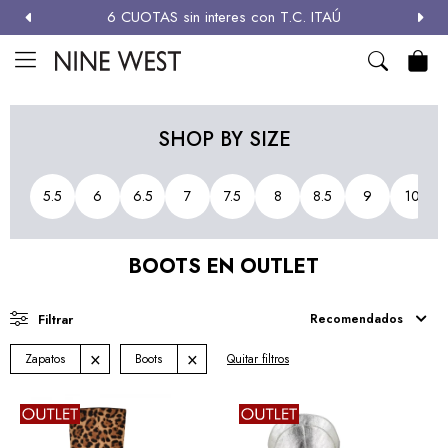
6 CUOTAS sin interes con T.C. ITAÚ
MI CUENTA

NEW
ZAPATOS
CARTERAS
ACCESORIOS
SALE
SHOP BY SIZE
Zapatos
5.5
6
6.5
7
7.5
8
8.5
9
10
Carteras
BOOTS EN OUTLET
Términos y condiciones
Recomendados
Zapatos
Boots
Quitar filtros