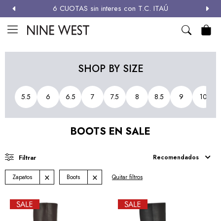
6 CUOTAS sin interes con T.C. ITAÚ
MI CUENTA

NEW
ZAPATOS
CARTERAS
ACCESORIOS
SALE
SHOP BY SIZE
Zapatos
5.5
6
6.5
7
7.5
8
8.5
9
10
Carteras
BOOTS EN SALE
Términos y condiciones
Recomendados
Zapatos
Boots
Quitar filtros