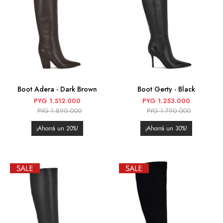
Boot Adera - Dark Brown
Boot Gerty - Black
PYG
1.512.000
PYG
1.253.000
PYG
1.890.000
PYG
1.790.000
20
30