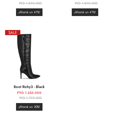
PYG
1.890.000
PYG
1.890.000
41
41
Boot Richy3 - Black
PYG
1.253.000
PYG
1.790.000
30