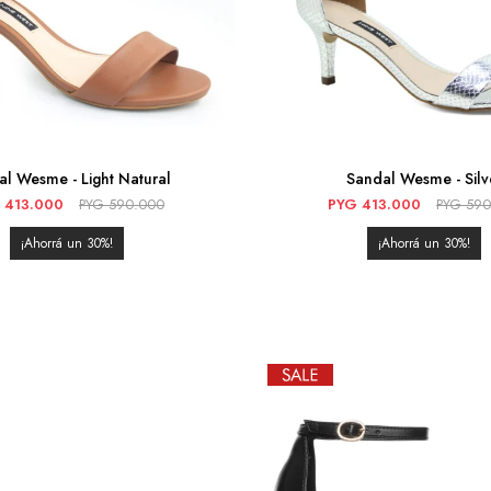
l Wesme - Light Natural
Sandal Wesme - Silv
413.000
PYG
590.000
PYG
413.000
PYG
590
30
30