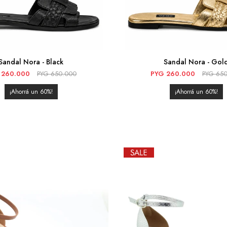
Sandal Nora - Black
Sandal Nora - Gol
260.000
PYG
650.000
PYG
260.000
PYG
650
60
60