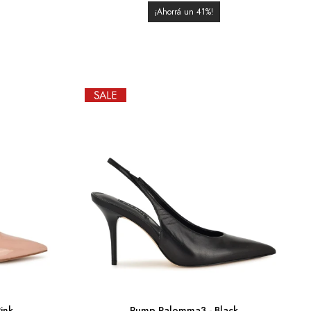
41
ink
Pump Palomma3 - Black