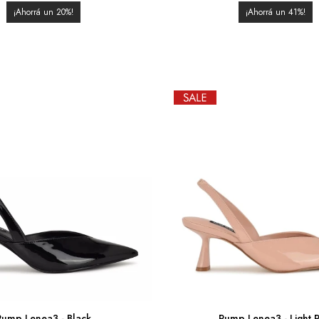
20
41
Pump Lenea3 - Black
Pump Lenea3 - Light P