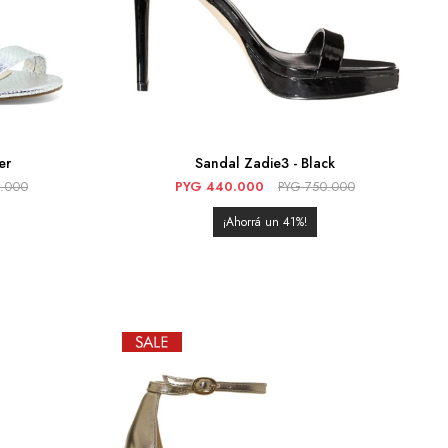
er
Sandal Zadie3 - Black
.000
PYG
440.000
PYG
750.000
41