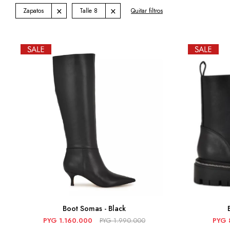
Zapatos
Talle 8
Quitar filtros
Boot Somas - Black
PYG
1.160.000
PYG
1.990.000
PYG