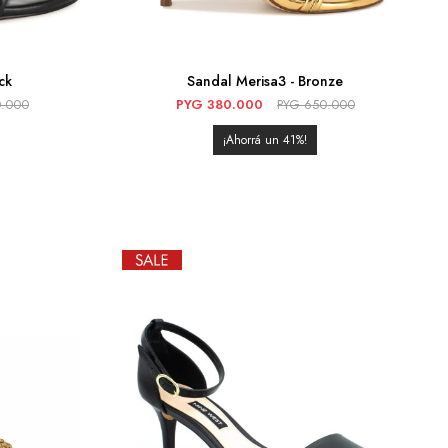
ck
Sandal Merisa3 - Bronze
.000
PYG
380.000
PYG
650.000
41