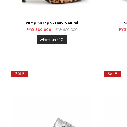
Pump Siskop5 - Dark Natural
S
PYG
380.000
PYG
650.000
PYG
41