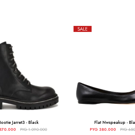
Bootie Jarret3 - Black
Flat Nwspeakup - Bla
870.000
PYG
1.090.000
PYG
380.000
PYG
650