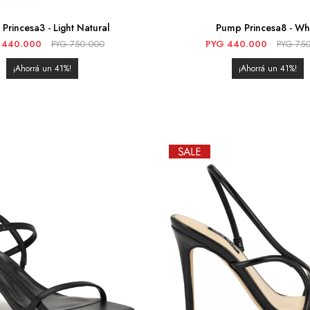
Princesa3 - Light Natural
Pump Princesa8 - Wh
440.000
PYG
750.000
PYG
440.000
PYG
75
41
41