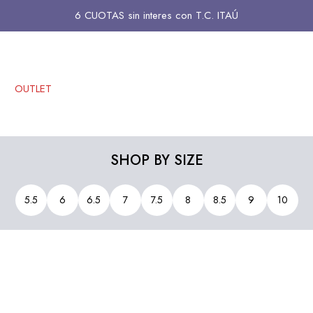
6 CUOTAS sin interes con T.C. ITAÚ
OUTLET
SHOP BY SIZE
5.5
6
6.5
7
7.5
8
8.5
9
10