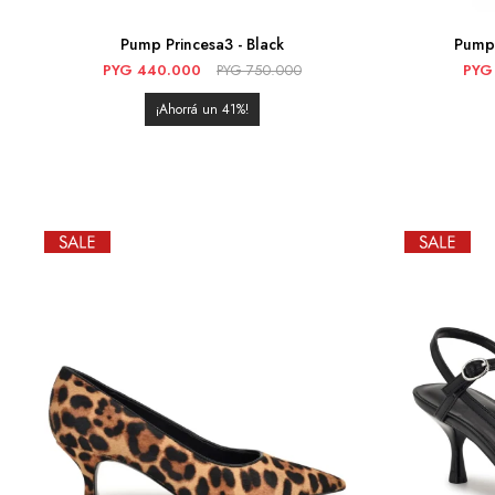
Pump Princesa3 - Black
Pump 
PYG
440.000
PYG
750.000
PYG
41