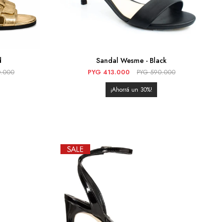
d
Sandal Wesme - Black
.000
PYG
413.000
PYG
590.000
30