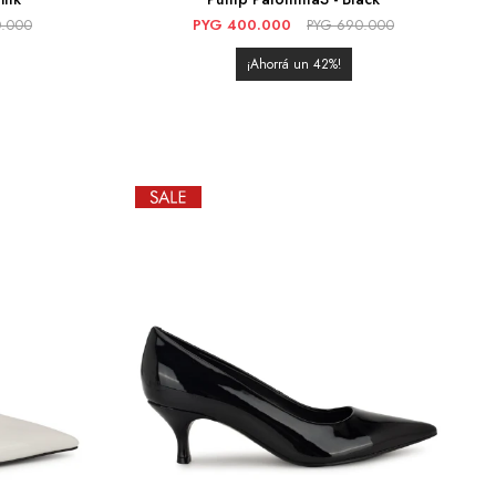
.000
PYG
400.000
PYG
690.000
42