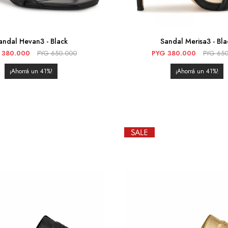
andal Hevan3 - Black
Sandal Merisa3 - Bla
380.000
PYG
650.000
PYG
380.000
PYG
650
41
41