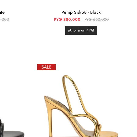
ite
Pump Sisko8 - Black
0.000
PYG
380.000
PYG
650.000
41