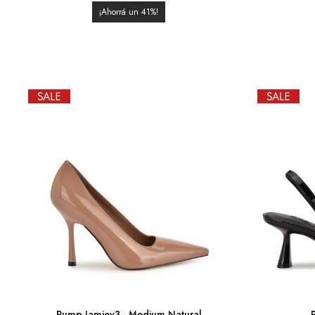
41
Pump Jamiey3 - Medium Natural