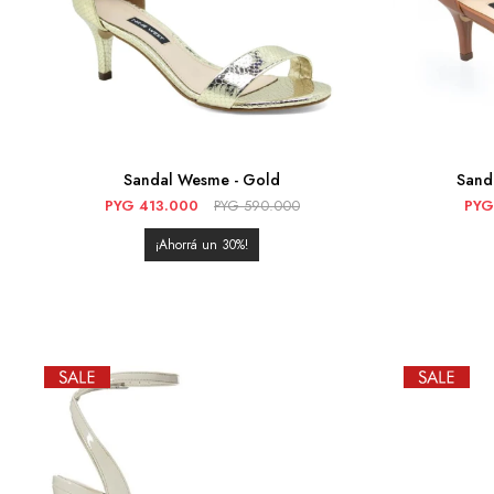
Sandal Wesme - Gold
Sanda
PYG
413.000
PYG
590.000
PYG
30