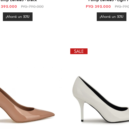
395.000
PYG
790.000
PYG
395.000
PYG
790
50
50