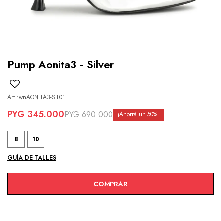
Pump Aonita3 - Silver
wnAONITA3-SIL01
PYG
345.000
PYG
690.000
50
8
10
GUÍA DE TALLES
COMPRAR