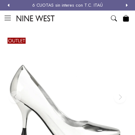
6 CUOTAS sin interes con T.C. ITAÚ
MI CUENTA

NEW
ZAPATOS
CARTERAS
ACCESORIOS
SALE
Zapatos
Carteras
Términos y condiciones