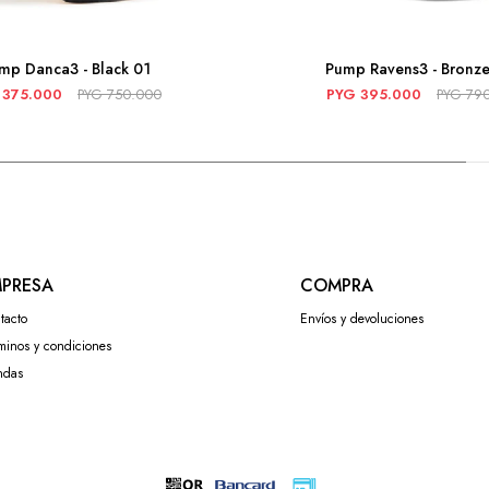
mp Danca3 - Black 01
Pump Ravens3 - Bronz
375.000
PYG
750.000
PYG
395.000
PYG
79
PRESA
COMPRA
tacto
Envíos y devoluciones
minos y condiciones
ndas