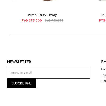
Pump Ezra9 - Ivory
Pu
PYG
375.000
PYG
750.000
PYG
NEWSLETTER
EM
Con
Tér
Tie
SUSCRIBIRME