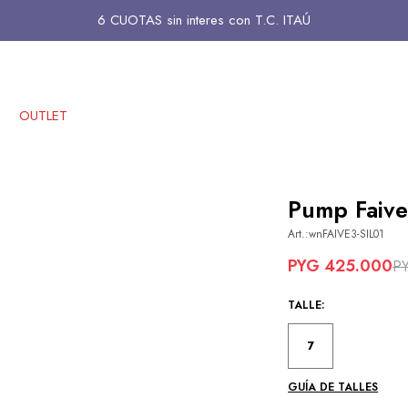
6 CUOTAS sin interes con T.C. ITAÚ
OUTLET
Pump Faive3
wnFAIVE3-SIL01
PYG
425.000
P
TALLE:
7
GUÍA DE TALLES