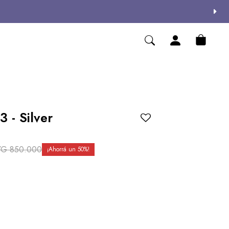
 - Silver
YG
850.000
50