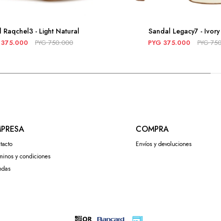
 Raqchel3 - Light Natural
Sandal Legacy7 - Ivor
375.000
PYG
750.000
PYG
375.000
PYG
75
PRESA
COMPRA
tacto
Envíos y devoluciones
minos y condiciones
ndas