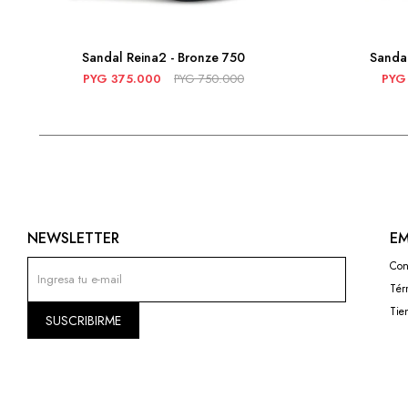
Sandal Reina2 - Bronze 750
Sandal
PYG
375.000
PYG
750.000
PYG
NEWSLETTER
EM
Con
Tér
Tie
SUSCRIBIRME