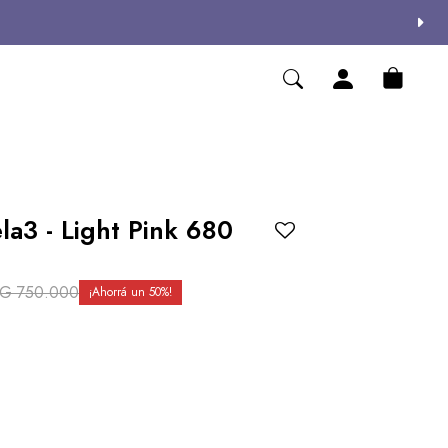
la3 - Light Pink 680
YG
750.000
50