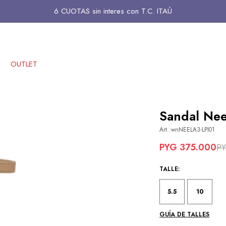
6 CUOTAS sin interes con T.C. ITAÚ
OUTLET
Sandal Nee
wnNEELA3-LPI01
PYG
375.000
P
TALLE:
5.5
10
GUÍA DE TALLES