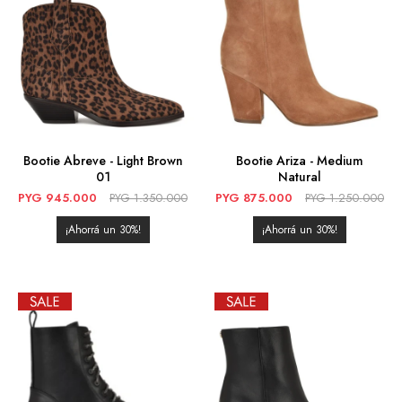
Bootie Abreve - Light Brown
Bootie Ariza - Medium
01
Natural
PYG
945.000
PYG
1.350.000
PYG
875.000
PYG
1.250.000
30
30