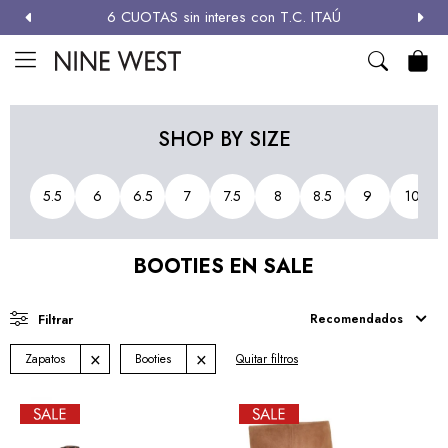
6 CUOTAS sin interes con T.C. ITAÚ
MI CUENTA

NEW
ZAPATOS
CARTERAS
ACCESORIOS
SALE
SHOP BY SIZE
Zapatos
5.5
6
6.5
7
7.5
8
8.5
9
10
Carteras
BOOTIES EN SALE
Términos y condiciones
Recomendados
Zapatos
Booties
Quitar filtros