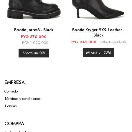
Bootie Jarret3 - Black
Bootie Kryger 9X9 Leather -
Black
PYG
870.000
PYG
945.000
PYG
1.350.000
PYG
1.090.000
30
20
EMPRESA
Contacto
Términos y condiciones
Tiendas
COMPRA