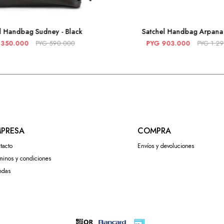
l Handbag Sudney - Black
Satchel Handbag Arpana 
350.000
PYG
590.000
PYG
903.000
PYG
1.2
PRESA
COMPRA
tacto
Envíos y devoluciones
minos y condiciones
ndas