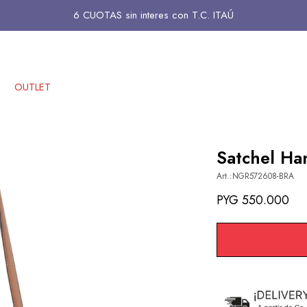
6 CUOTAS sin interes con T.C. ITAÚ
OUTLET
Satchel Ha
NGR572608-BRA
PYG
550.000