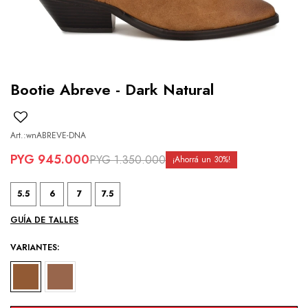
Bootie Abreve - Dark Natural
wnABREVE-DNA
PYG
945.000
PYG
1.350.000
30
5.5
6
7
7.5
GUÍA DE TALLES
VARIANTES: