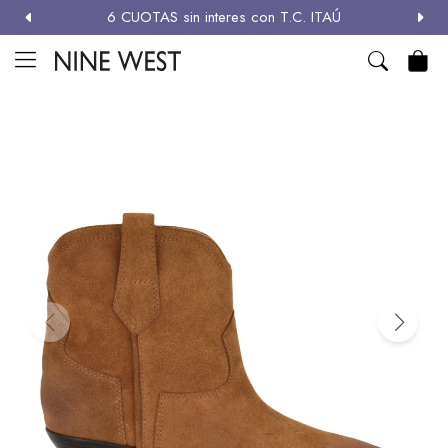
6 CUOTAS sin interes con T.C. ITAÚ
MI CUENTA

NEW
ZAPATOS
CARTERAS
ACCESORIOS
SALE
Zapatos
Carteras
Términos y condiciones