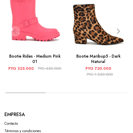
Bootie Rides - Medium Pink
Bootie Maribup5 - Dark
01
Natural
PYG
325.000
PYG
650.000
PYG
720.000
PYG
1.250.000
EMPRESA
Contacto
Términos y condiciones