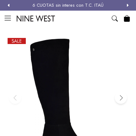
6 CUOTAS sin interes con T.C. ITAÚ
MI CUENTA

NEW
ZAPATOS
CARTERAS
ACCESORIOS
SALE
Zapatos
Carteras
Términos y condiciones