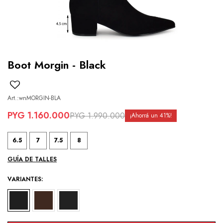
Boot Morgin - Black
wnMORGIN-BLA
PYG
1.160.000
PYG
1.990.000
41
6.5
7
7.5
8
GUÍA DE TALLES
VARIANTES: