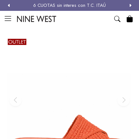
6 CUOTAS sin interes con T.C. ITAÚ
MI CUENTA

NEW
ZAPATOS
CARTERAS
ACCESORIOS
SALE
Zapatos
Carteras
Términos y condiciones