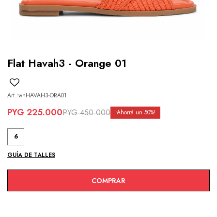
Flat Havah3 - Orange 01
wnHAVAH3-ORA01
PYG
225.000
PYG
450.000
50
6
GUÍA DE TALLES
COMPRAR