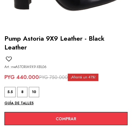
Pump Astoria 9X9 Leather - Black
Leather
nwASTORIA9X9-XBL06
PYG
440.000
PYG
750.000
41
5.5
8
10
GUÍA DE TALLES
COMPRAR