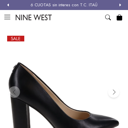
6 CUOTAS sin interes con T.C. ITAÚ
MI CUENTA

NEW
ZAPATOS
CARTERAS
ACCESORIOS
SALE
Zapatos
Carteras
Términos y condiciones