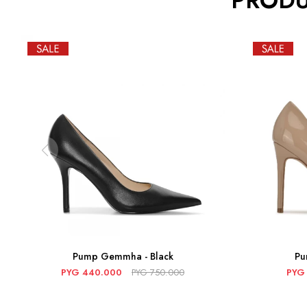
PRODU
Pump Gemmha - Black
Pu
PYG
440.000
PYG
750.000
PYG