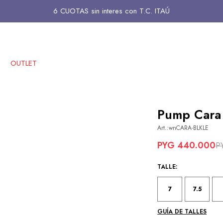
¡DELIVERY GRATIS! a partir de Gs. 300.000
6 CUOTAS sin interes con T.C. ITAÚ
OUTLET
Pump Cara 
wnCARA-BLKLE
PYG
440.000
P
TALLE:
7
7.5
GUÍA DE TALLES