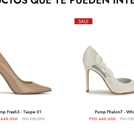
CTOS QUE TE PUEDEN INT
mp Fresh3 - Taupe 01
Pump Fhalon7 - Whi
440.000
PYG
750.000
PYG
440.000
PYG
75