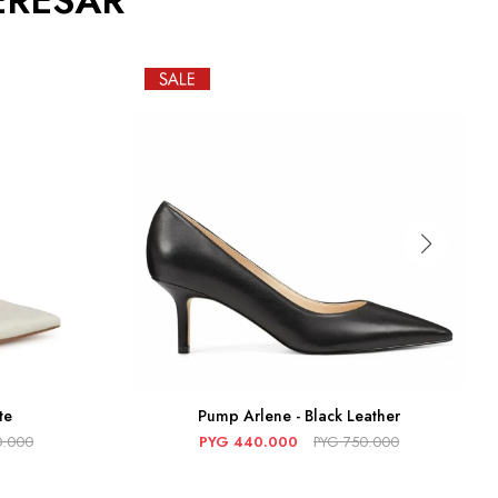
ERESAR
te
Pump Arlene - Black Leather
0.000
PYG
440.000
PYG
750.000