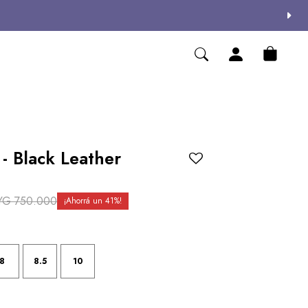
- Black Leather
YG
750.000
41
8
8.5
10