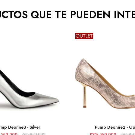
CTOS QUE TE PUEDEN INT
ump Deonne3 - Silver
Pump Deonne2 - Go
560.000
PYG
950.000
PYG
560.000
PYG
95