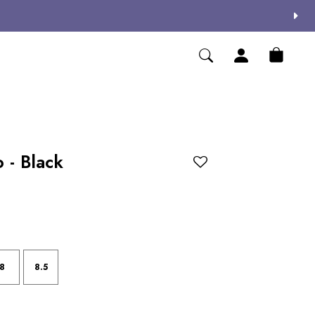
 - Black
8
8.5