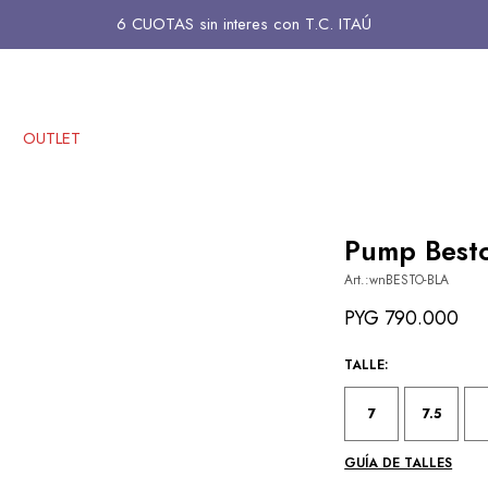
6 CUOTAS sin interes con T.C. ITAÚ
OUTLET
Pump Besto
wnBESTO-BLA
PYG
790.000
TALLE:
7
7.5
GUÍA DE TALLES