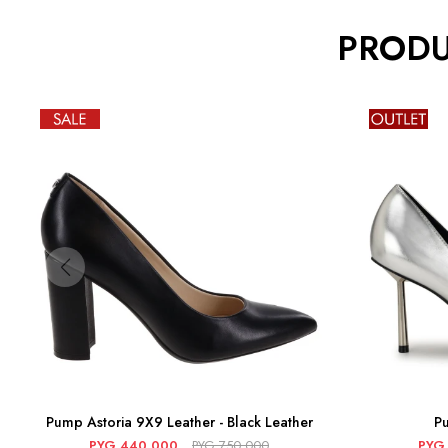
PRODU
Pump Astoria 9X9 Leather - Black Leather
P
PYG
440.000
PYG
750.000
PYG