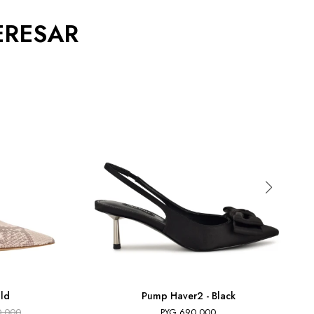
ERESAR
ld
Pump Haver2 - Black
0.000
PYG
690.000