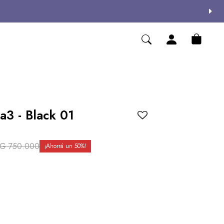
3 - Black 01
YG
750.000
50