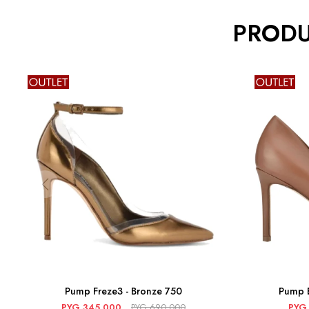
PRODU
Pump Freze3 - Bronze 750
Pump E
PYG
345.000
PYG
690.000
PYG