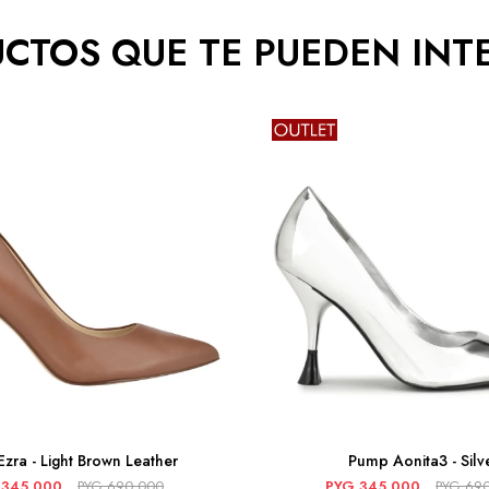
CTOS QUE TE PUEDEN INT
zra - Light Brown Leather
Pump Aonita3 - Silv
345.000
PYG
690.000
PYG
345.000
PYG
69