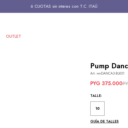
6 CUOTAS sin interes con T.C. ITAÚ
OUTLET
Pump Danca
wnDANCA3-BLK01
PYG
375.000
P
TALLE:
10
GUÍA DE TALLES