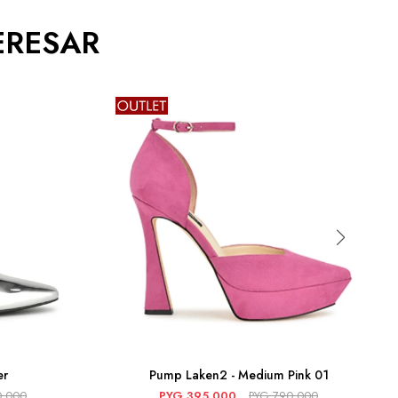
ERESAR
er
Pump Laken2 - Medium Pink 01
0.000
PYG
395.000
PYG
790.000