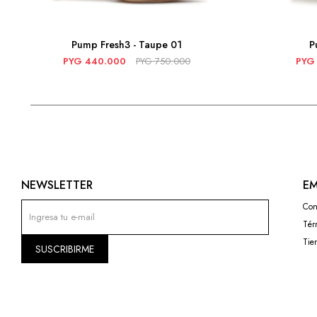
Pump Fresh3 - Taupe 01
P
PYG
440.000
PYG
750.000
PYG
NEWSLETTER
EM
Con
Tér
Tie
SUSCRIBIRME