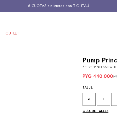
6 CUOTAS sin interes con T.C. ITAÚ
OUTLET
Pump Princ
wnPRINCESA8-WHI
PYG
440.000
P
TALLE:
6
8
GUÍA DE TALLES