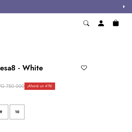
esa8 - White
YG
750.000
41
9
10