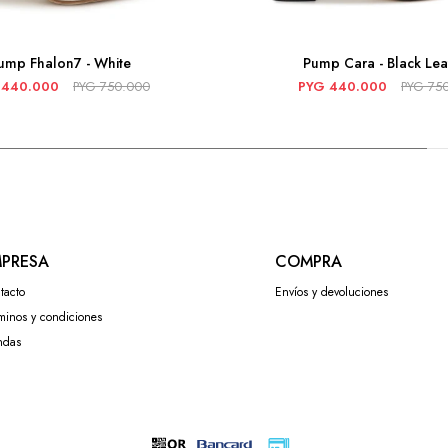
ump Fhalon7 - White
Pump Cara - Black Lea
440.000
PYG
750.000
PYG
440.000
PYG
75
PRESA
COMPRA
tacto
Envíos y devoluciones
minos y condiciones
ndas