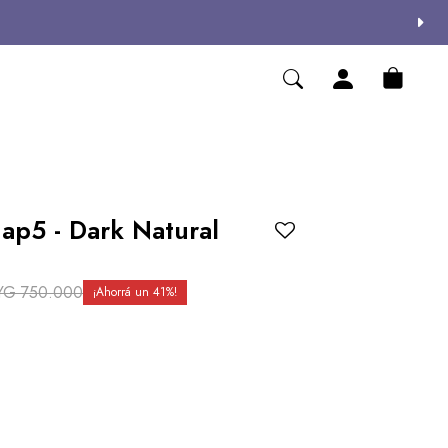
p5 - Dark Natural
YG
750.000
41