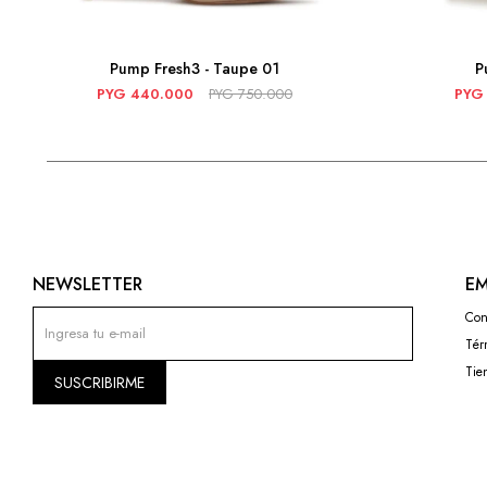
Pump Fresh3 - Taupe 01
P
PYG
440.000
PYG
750.000
PYG
NEWSLETTER
EM
Con
Tér
Tie
SUSCRIBIRME