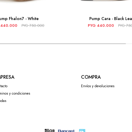
ump Fhalon7 - White
Pump Cara - Black Lea
440.000
PYG
750.000
PYG
440.000
PYG
75
PRESA
COMPRA
tacto
Envíos y devoluciones
minos y condiciones
ndas