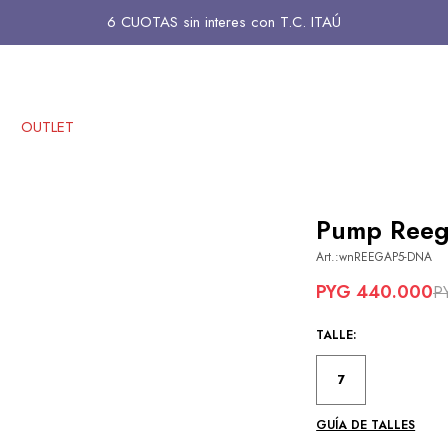
6 CUOTAS sin interes con T.C. ITAÚ
OUTLET
Pump Reega
wnREEGAP5-DNA
PYG
440.000
P
TALLE:
7
GUÍA DE TALLES