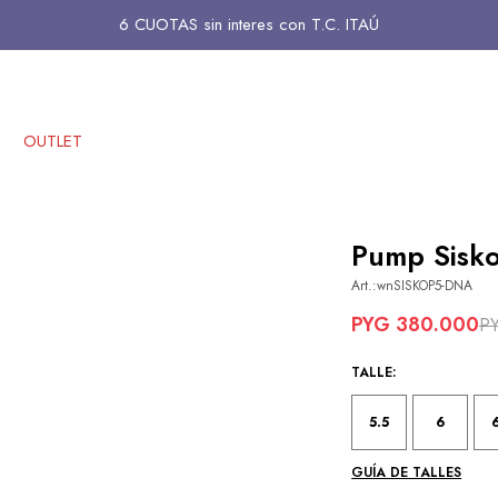
6 CUOTAS sin interes con T.C. ITAÚ
OUTLET
Pump Sisko
wnSISKOP5-DNA
PYG
380.000
P
TALLE:
5.5
6
GUÍA DE TALLES