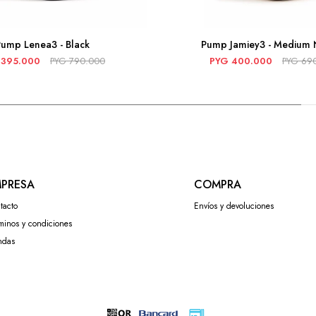
ump Lenea3 - Black
Pump Jamiey3 - Medium 
395.000
PYG
790.000
PYG
400.000
PYG
69
PRESA
COMPRA
tacto
Envíos y devoluciones
minos y condiciones
ndas