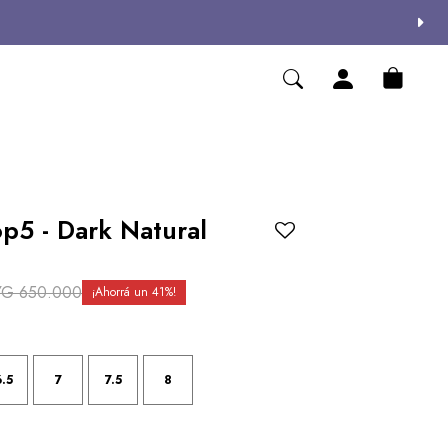
p5 - Dark Natural
YG
650.000
41
6.5
7
7.5
8