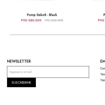
Pump Sisko8 - Black
P
PYG
380.000
PYG
650.000
PYG
NEWSLETTER
EM
Con
Tér
Tie
SUSCRIBIRME