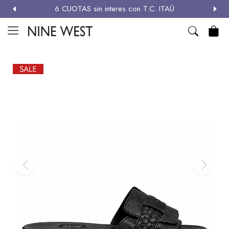
6 CUOTAS sin interes con T.C. ITAÚ
MI CUENTA

NEW
ZAPATOS
CARTERAS
ACCESORIOS
SALE
Zapatos
Carteras
Términos y condiciones