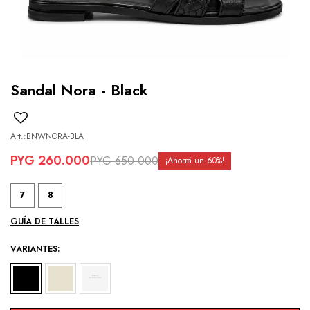
Sandal Nora - Black
BNWNORA-BLA
PYG
260.000
PYG
650.000
60
7
8
GUÍA DE TALLES
VARIANTES: