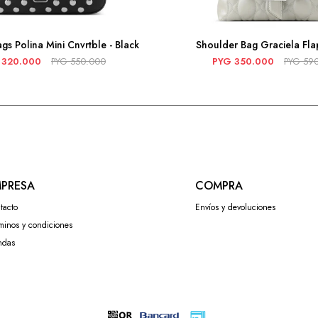
gs Polina Mini Cnvrtble - Black
Shoulder Bag Graciela Flap
320.000
PYG
550.000
PYG
350.000
PYG
59
PRESA
COMPRA
tacto
Envíos y devoluciones
minos y condiciones
ndas