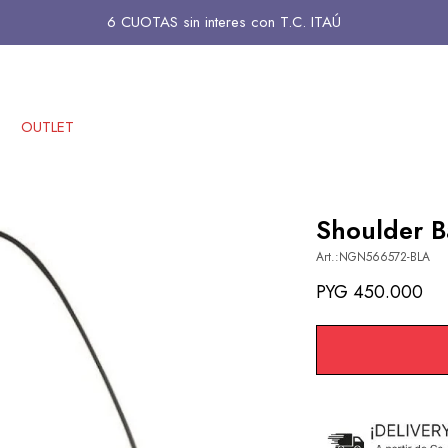
6 CUOTAS sin interes con T.C. ITAÚ
OUTLET
Shoulder B
NGN566572-BLA
PYG
450.000