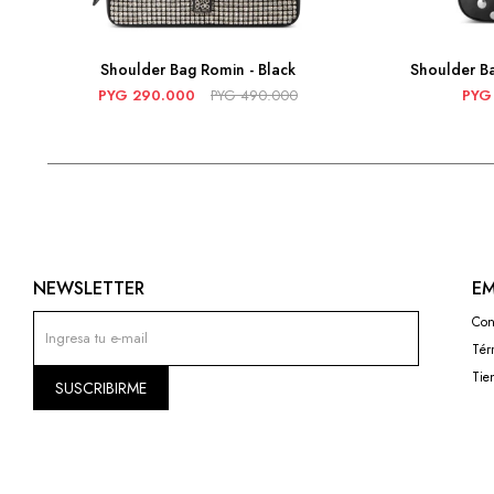
Shoulder Bag Romin - Black
Shoulder Ba
PYG
290.000
PYG
490.000
PYG
NEWSLETTER
EM
Con
Tér
Tie
SUSCRIBIRME