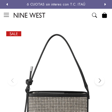
6 CUOTAS sin interes con T.C. ITAÚ
MI CUENTA

NEW
ZAPATOS
CARTERAS
ACCESORIOS
SALE
Zapatos
Carteras
Términos y condiciones