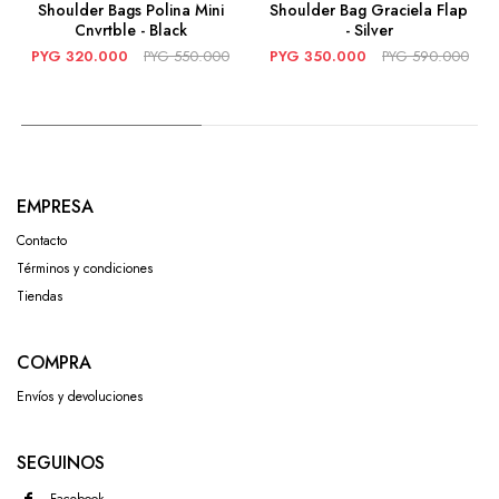
Shoulder Bags Polina Mini
Shoulder Bag Graciela Flap
Cnvrtble - Black
- Silver
PYG
320.000
PYG
550.000
PYG
350.000
PYG
590.000
EMPRESA
Contacto
Términos y condiciones
Tiendas
COMPRA
Envíos y devoluciones
SEGUINOS
Facebook