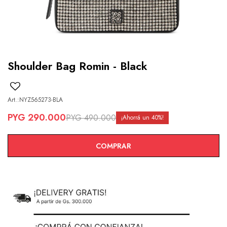
Shoulder Bag Romin - Black
NYZ565273-BLA
PYG
290.000
PYG
490.000
40
COMPRAR