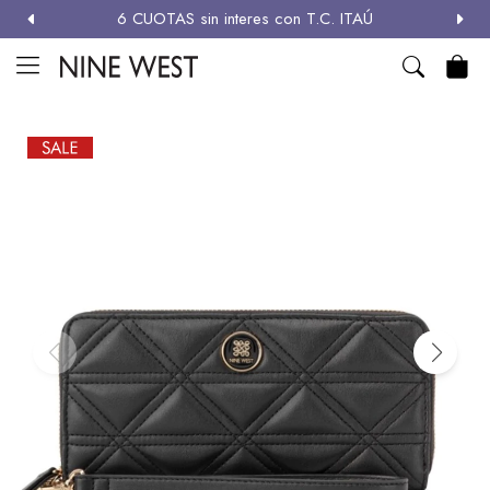
6 CUOTAS sin interes con T.C. ITAÚ
MI CUENTA

NEW
ZAPATOS
CARTERAS
ACCESORIOS
SALE
Zapatos
Carteras
Términos y condiciones