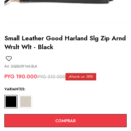
Small Leather Good Harland Slg Zip Arnd
Wrslt Wlt - Black
GQ5659146-BLA
PYG
190.000
PYG
310.000
38
VARIANTES:
COMPRAR