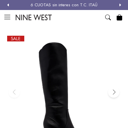
6 CUOTAS sin interes con T.C. ITAÚ
MI CUENTA

NEW
ZAPATOS
CARTERAS
ACCESORIOS
SALE
Zapatos
Carteras
Términos y condiciones