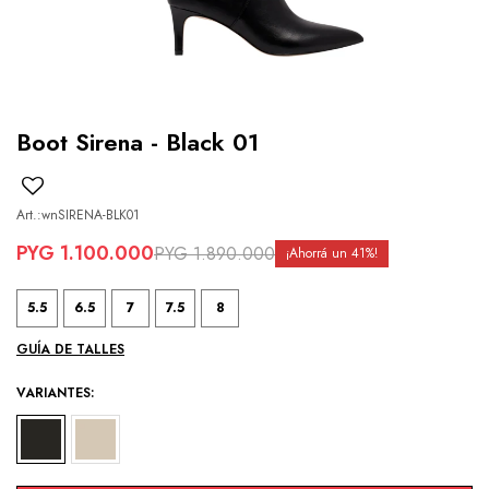
Boot Sirena - Black 01
wnSIRENA-BLK01
PYG
1.100.000
PYG
1.890.000
41
5.5
6.5
7
7.5
8
GUÍA DE TALLES
VARIANTES: