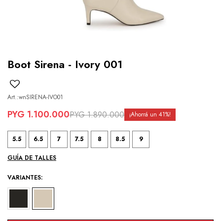
Boot Sirena - Ivory 001
wnSIRENA-IVO01
PYG
1.100.000
PYG
1.890.000
41
5.5
6.5
7
7.5
8
8.5
9
GUÍA DE TALLES
VARIANTES: