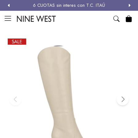
6 CUOTAS sin interes con T.C. ITAÚ
MI CUENTA

NEW
ZAPATOS
CARTERAS
ACCESORIOS
SALE
Zapatos
Carteras
Términos y condiciones