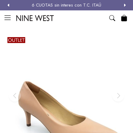
6 CUOTAS sin interes con T.C. ITAÚ
MI CUENTA

NEW
ZAPATOS
CARTERAS
ACCESORIOS
SALE
Zapatos
Carteras
Términos y condiciones