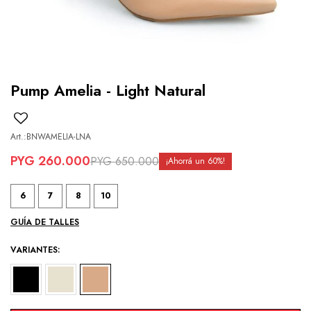
Pump Amelia - Light Natural
BNWAMELIA-LNA
PYG
260.000
PYG
650.000
60
6
7
8
10
GUÍA DE TALLES
VARIANTES: